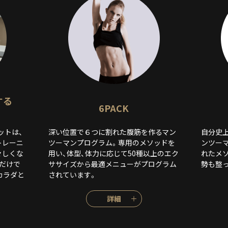
する
6PACK
ットは、
深い位置で６つに割れた腹筋を作るマン
自分史
トレーニ
ツーマンプログラム。専用のメソッドを
ンツー
々しくな
用い、体型、体力に応じて50種以上のエク
れたメ
だけで
ササイズから最適メニューがプログラム
勢も整
カラダと
されています。
詳細