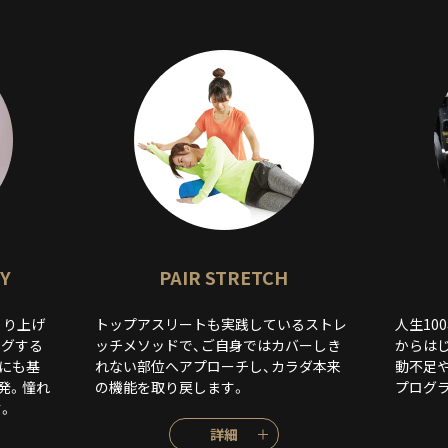
DY
PAIR STRETCH
くり上げ
トップアスリートも実践しているストレ
人生10
ングする
ッチメソッドで、ご自身ではカバーしき
からは
にも基
れない部位へアプローチし、カラダ本来
動不足
発。憧れ
の機能を取り戻します。
プログ
。
詳細