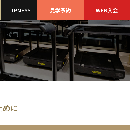
iTIPNESS
見学
予約
WEB
入会
ために