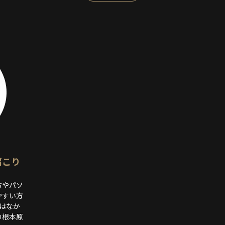
肩こり
方やパソ
やすい方
はなか
の根本原